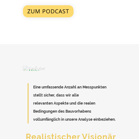
ZUM PODCAST
Mit
dem
Laden
des
Videos
akzeptieren
Sie
die
Datenschutzerklärung
von
YouTube.
Mehr
erfahren
Eine umfassende Anzahl an Messpunkten
Video
laden
stellt sicher, dass wir alle
relevanten Aspekte und die realen
YouTube
Bedingungen des Bauvorhabens
immer
vollumfänglich in unsere Analyse einbeziehen.
entsperren
Realistischer Visionär