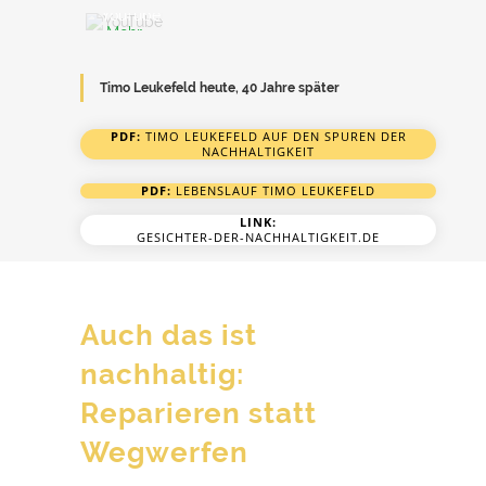
YouTube.
YouTube
Mehr
immer
erfahren
entsperren
Timo Leukefeld heute, 40 Jahre später
Video
laden
PDF:
TIMO LEUKEFELD AUF DEN SPUREN DER
NACHHALTIGKEIT
YouTube
immer
PDF:
LEBENSLAUF TIMO LEUKEFELD
entsperren
LINK:
GESICHTER-DER-NACHHALTIGKEIT.DE
Auch das ist
nachhaltig:
Reparieren statt
Wegwerfen