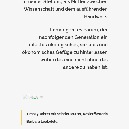
in meiner Stellung als Mittler zwischen
Wissenschaft und dem ausführenden
Handwerk.
Immer geht es darum, der
nachfolgenden Generation ein
intaktes ökologisches, soziales und
Mit
ökonomisches Gefüge zu hinterlassen
dem
Laden
– wobei das eine nicht ohne das
des
andere zu haben ist.
Videos
akzeptieren
Sie
die
Datenschutzerklärung
Mit
von
dem
YouTube.
Laden
Mehr
des
erfahren
Videos
akzeptieren
Timo (3 Jahre) mit seinder Mutter, Revierförsterin
Sie
Video
die
laden
Barbara Leukefeld
Datenschutzerklärung
von