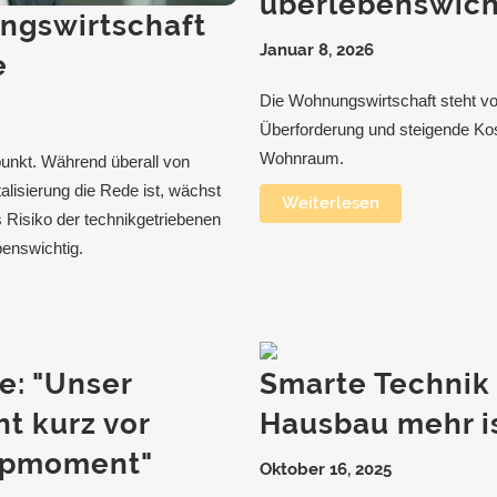
überlebenswich
ngswirtschaft
Januar 8, 2026
e
Die Wohnungswirtschaft steht v
Überforderung und steigende Kos
Wohnraum.
unkt. Während überall von
lisierung die Rede ist, wächst
Weiterlesen
s Risiko der technikgetriebenen
benswichtig.
e: "Unser
Smarte Technik
t kurz vor
Hausbau mehr i
ippmoment"
Oktober 16, 2025