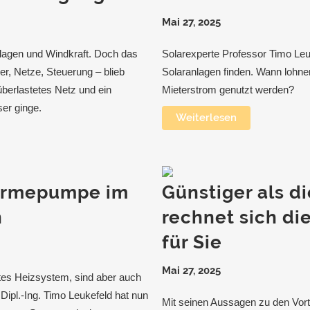
Mai 27, 2025
Anlagen und Windkraft. Doch das
Solarexperte Professor Timo Leuk
r, Netze, Steuerung – blieb
Solaranlagen finden. Wann lohn
überlastetes Netz und ein
Mieterstrom genutzt werden?
ser ginge.
Weiterlesen
Wärmepumpe im
Günstiger als 
h
rechnet sich di
für Sie
Mai 27, 2025
tes Heizsystem, sind aber auch
ipl.-Ing. Timo Leukefeld hat nun
Mit seinen Aussagen zu den Vort