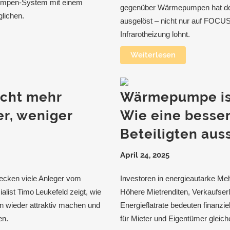
umpen-System mit einem
gegenüber Wärmepumpen hat der
glichen.
ausgelöst – nicht nur auf FOCUS 
Infrarotheizung lohnt.
Weiterlesen
icht mehr
Wärmepumpe ist
r, weniger
Wie eine besser
Beteiligten aus
April 24, 2025
ecken viele Anleger vom
Investoren in energieautarke Meh
list Timo Leukefeld zeigt, wie
Höhere Mietrenditen, Verkaufse
n wieder attraktiv machen und
Energieflatrate bedeuten finanzie
en.
für Mieter und Eigentümer gleic