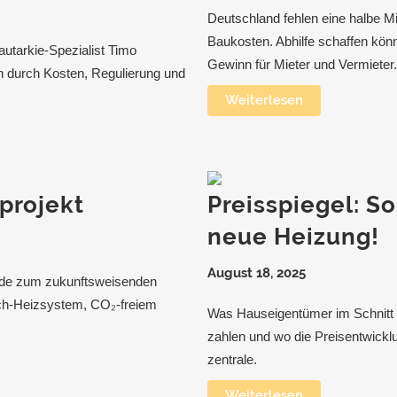
Deutschland fehlen eine halbe M
Baukosten. Abhilfe schaffen kön
eautarkie-Spezialist Timo
Gewinn für Mieter und Vermieter.
n durch Kosten, Regulierung und
Weiterlesen
projekt
Preisspiegel: So
neue Heizung!
August 18, 2025
urde zum zukunftsweisenden
ech-Heizsystem, CO₂-freiem
Was Hauseigentümer im Schnitt 
zahlen und wo die Preis­ent­wick
zentrale.
Weiterlesen