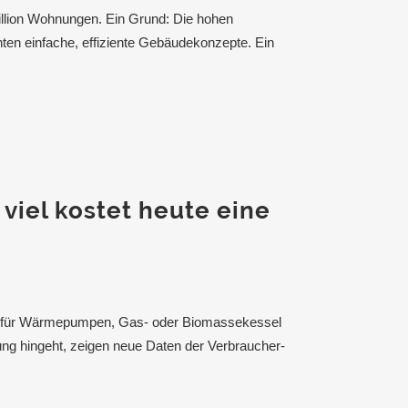
illion Wohnungen. Ein Grund: Die hohen
nten einfache, effiziente Gebäudekonzepte. Ein
 viel kostet heute eine
für Wärme­pumpen, Gas- oder Bio­masse­kessel
lung hingeht, zeigen neue Daten der Verbrau­cher­