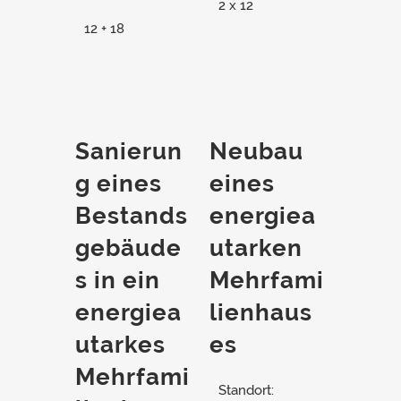
2 x 12
12 + 18
Sanierun
Neubau
g eines
eines
Bestands
energiea
gebäude
utarken
s in ein
Mehrfami
energiea
lienhaus
utarkes
es
Mehrfami
Standort: