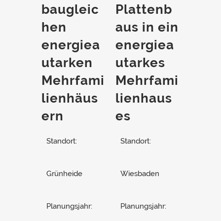
baugleic
Plattenb
hen
aus in ein
energiea
energiea
utarken
utarkes
Mehrfami
Mehrfami
lienhäus
lienhaus
ern
es
Standort:
Standort:
Grünheide
Wiesbaden
Planungsjahr:
Planungsjahr: