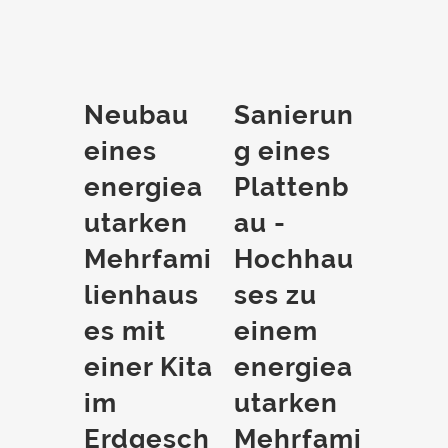
Neubau
Sanierun
eines
g eines
energiea
Plattenb
utarken
au -
Mehrfami
Hochhau
lienhaus
ses zu
es mit
einem
einer Kita
energiea
im
utarken
Erdgesch
Mehrfami