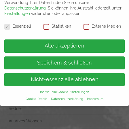
Verwendung Ihrer Daten finden Sie in unserer
Franz-Mehring-Platz 12 D,
Datenschutzerklärung
.
Sie können Ihre Auswahl jederzeit unter
Einstellungen
widerrufen oder anpassen.
09599 Freiberg
Datenschutzeinstellungen
kontakt@timo-leukefeld.de
Essenziell
Statistiken
Externe Medien
+49 3731 41 93 86 0
Impressum
Alle akzeptieren
Datenschutz
AVB
Speichern & schließen
Nicht-essenzielle ablehnen
NAVIGATION
Individuelle Cookie-Einstellungen
Home
Cookie-Details
Datenschutzerklärung
Impressum
Datenschutzeinstellungen
Redner
Wenn Sie unter 16 Jahre alt sind und Ihre Zustimmung zu
Autarkes Wohnen
freiwilligen Diensten geben möchten, müssen Sie Ihre
Erziehungsberechtigten um Erlaubnis bitten.