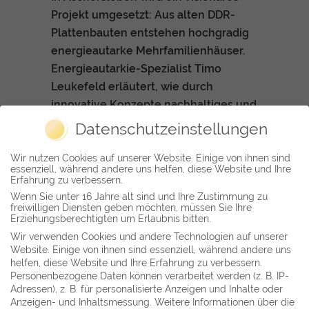
Projekt umgesetzt: Aus alten DDR-
Plattenbauten entstehen hochgradig
energieautarke Mehrfamilienhäuser.
Energieautarkie-Spezialist Timo
Leukefeld erläutert, wie durch
innovative Konzepte nachhaltiges und
attraktives Wohnen der Zukunft
Datenschutzeinstellungen
geschaffen wird.
Wir nutzen Cookies auf unserer Website. Einige von ihnen sind
essenziell, während andere uns helfen, diese Website und Ihre
Erfahrung zu verbessern.
Wenn Sie unter 16 Jahre alt sind und Ihre Zustimmung zu
freiwilligen Diensten geben möchten, müssen Sie Ihre
Erziehungsberechtigten um Erlaubnis bitten.
Wir verwenden Cookies und andere Technologien auf unserer
Website. Einige von ihnen sind essenziell, während andere uns
helfen, diese Website und Ihre Erfahrung zu verbessern.
Personenbezogene Daten können verarbeitet werden (z. B. IP-
Adressen), z. B. für personalisierte Anzeigen und Inhalte oder
INFORMATION
Anzeigen- und Inhaltsmessung.
Weitere Informationen über die