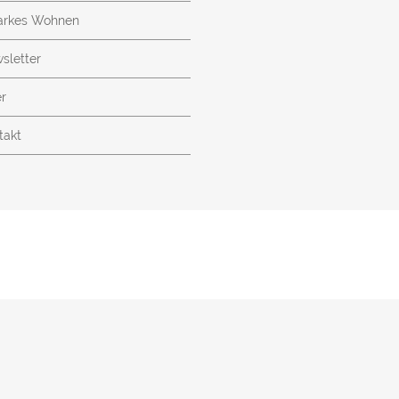
arkes Wohnen
sletter
r
takt