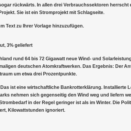
 sogar rückwärts. In allen drei Verbrauchssektoren herrscht
rojekt. Sie ist ein Stromprojekt mit Schlagseite.
um Text zu Ihrer Vorlage hinzuzufügen.
t, 3% geliefert
d rund 64 bis 72 Gigawatt neue Wind- und Solarleistung inst
hemaligen deutschen Atomkraftwerken. Das Ergebnis: Der An
itraum um etwa drei Prozentpunkte.
Das ist eine wirtschaftliche Bankrotterklärung. Installierte 
arks nehmen sich gegenseitig den Wind weg und liefern weni
trombedarf in der Regel geringer ist als im Winter. Die Pol
rt, Kilowattstunden ignoriert.