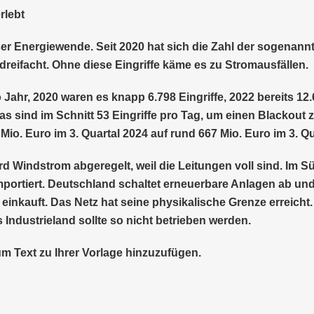
rlebt
ieser Energiewende. Seit 2020 hat sich die Zahl der sogen
reifacht. Ohne diese Eingriffe käme es zu Stromausfällen.
o Jahr, 2020 waren es knapp 6.798 Eingriffe, 2022 bereits 1
 Das sind im Schnitt 53 Eingriffe pro Tag, um einen Blackout
. Euro im 3. Quartal 2024 auf rund 667 Mio. Euro im 3. Qu
 Windstrom abgeregelt, weil die Leitungen voll sind. Im S
portiert. Deutschland schaltet erneuerbare Anlagen ab un
inkauft. Das Netz hat seine physikalische Grenze erreicht. O
 Industrieland sollte so nicht betrieben werden.
um Text zu Ihrer Vorlage hinzuzufügen.