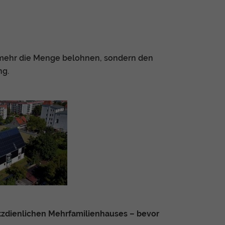
Zurück
cht mehr die Menge belohnen, sondern den
eie
ng.
Statistiken
Externe Medien
f
tzdienlichen Mehrfamilienhauses – bevor