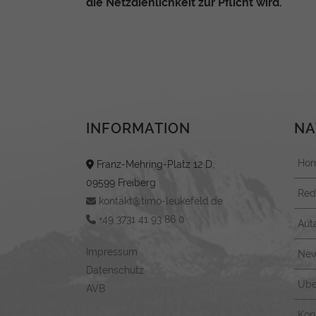
die Netzdienlichkeit zur Pflicht wird.
INFORMATION
NA
Ho
Franz-Mehring-Platz 12 D,
09599 Freiberg
Red
kontakt@timo-leukefeld.de
+49 3731 41 93 86 0
Aut
Impressum
New
Datenschutz
Übe
AVB
Kon