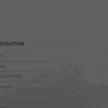
Datenschutzerklärung
Imp
VIGATION
me
ner
arkes Wohnen
sletter
r
takt