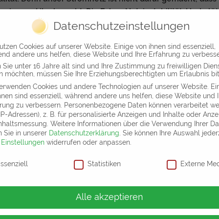
iemand ihn braucht. Die Folge: Netzinstabilität. Und plötz
radikal ist: Die Zukunft heißt Netzdienlichkeit. Wer heute N
Datenschutzeinstellungen
st, gewinnt“, sondern „Wer dem Netz nützt, verdient“. Das
utzen Cookies auf unserer Website. Einige von ihnen sind essenziell,
it regeln – so, dass das Netz stabil bleibt.
nd andere uns helfen, diese Website und Ihre Erfahrung zu verbesse
Sie unter 16 Jahre alt sind und Ihre Zustimmung zu freiwilligen Dien
dern Intelligenz
 möchten, müssen Sie Ihre Erziehungsberechtigten um Erlaubnis bit
erwenden Cookies und andere Technologien auf unserer Website. Ei
geht. Mit einem Mix aus lokalem Speicher, zeitversetzter 
hnen sind essenziell, während andere uns helfen, diese Website und 
rung zu verbessern.
Personenbezogene Daten können verarbeitet w
n Mehrwert für Investoren. Kein Preisdumping mehr durch
. IP-Adressen), z. B. für personalisierte Anzeigen und Inhalte oder Anz
n.
nhaltsmessung.
Weitere Informationen über die Verwendung Ihrer D
n Sie in unserer
Datenschutzerklärung
.
Sie können Ihre Auswahl jeder
ösung werden
r
Einstellungen
widerrufen oder anpassen.
schutzeinstellungen
ssenziell
Statistiken
Externe Me
 von uns entwickelte hochgradig energieautarke Mehrfami
tiv zur Netzstabilisierung beitragen – und dabei wirtschaf
Alle akzeptieren