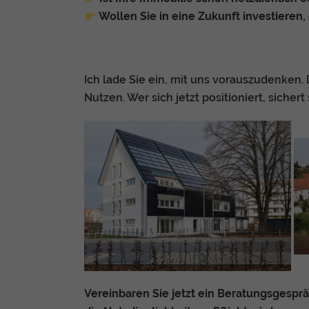
Wollen Sie in eine Zukunft investieren,
Nu
Daten
Ess
Ich lade Sie ein, mit uns vorauszudenken.
Essen
Nutzen. Wer sich jetzt positioniert, siche
Funkt
Sta
Stati
vers
Ext
Inha
block
dies
Vereinbaren Sie jetzt ein Beratungsgespr