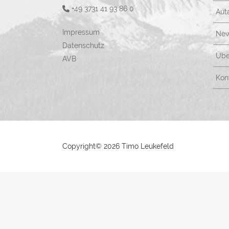
+49 3731 41 93 86 0
Aut
Impressum
New
Datenschutz
Übe
AVB
Kon
Copyright©
2026 Timo Leukefeld