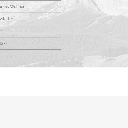
arkes Wohnen
sletter
r
takt