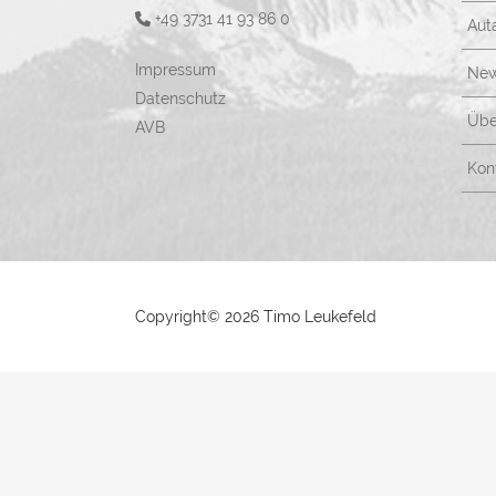
+49 3731 41 93 86 0
Aut
Impressum
New
Datenschutz
Übe
AVB
Kon
Copyright©
2026 Timo Leukefeld