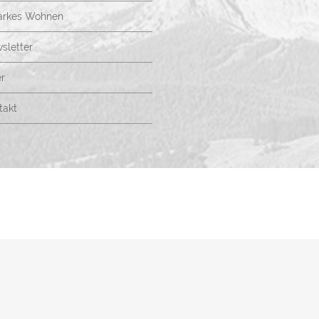
arkes Wohnen
sletter
r
takt