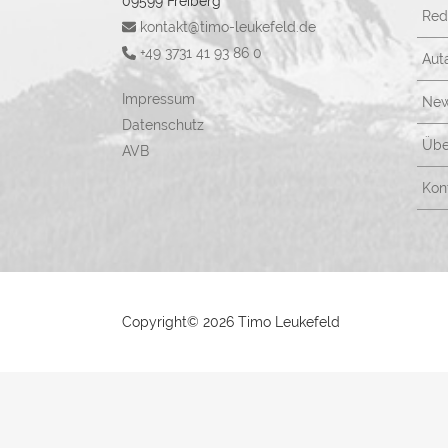
09599 Freiberg
Red
kontakt@timo-leukefeld.de
+49 3731 41 93 86 0
Aut
Impressum
New
Datenschutz
Übe
AVB
Kon
Copyright©
2026 Timo Leukefeld