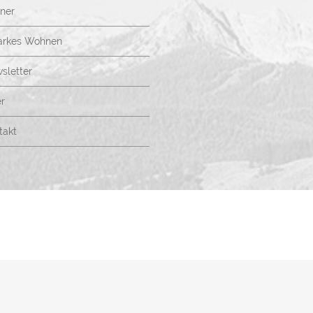
ner
arkes Wohnen
sletter
r
takt