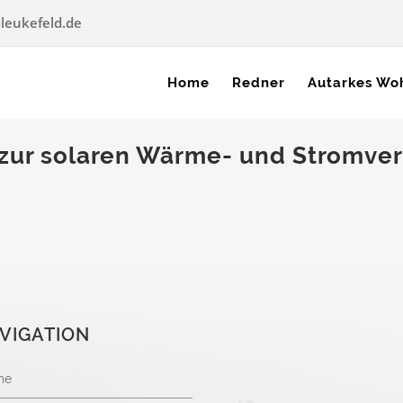
leukefeld.de
Home
Redner
Autarkes Wo
ur solaren Wärme- und Stromvers
VIGATION
me