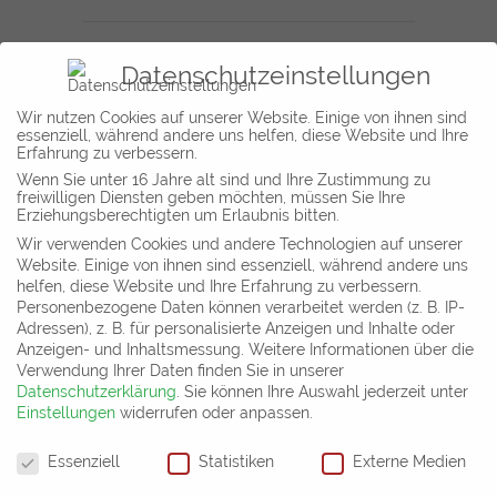
Datenschutzeinstellungen
Wir nutzen Cookies auf unserer Website. Einige von ihnen sind
essenziell, während andere uns helfen, diese Website und Ihre
Erfahrung zu verbessern.
Wenn Sie unter 16 Jahre alt sind und Ihre Zustimmung zu
freiwilligen Diensten geben möchten, müssen Sie Ihre
INFORMATION
Erziehungsberechtigten um Erlaubnis bitten.
Wir verwenden Cookies und andere Technologien auf unserer
Franz-Mehring-Platz 12 D,
Website. Einige von ihnen sind essenziell, während andere uns
helfen, diese Website und Ihre Erfahrung zu verbessern.
09599 Freiberg
Personenbezogene Daten können verarbeitet werden (z. B. IP-
kontakt@timo-leukefeld.de
Adressen), z. B. für personalisierte Anzeigen und Inhalte oder
+49 3731 41 93 86 0
Anzeigen- und Inhaltsmessung.
Weitere Informationen über die
Verwendung Ihrer Daten finden Sie in unserer
Datenschutzerklärung
.
Sie können Ihre Auswahl jederzeit unter
Impressum
Einstellungen
widerrufen oder anpassen.
Datenschutz
Datenschutzeinstellungen
Essenziell
Statistiken
Externe Medien
AVB