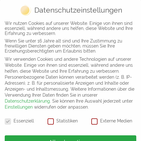
Datenschutzeinstellungen
Wir nutzen Cookies auf unserer Website. Einige von ihnen sind
essenziell, während andere uns helfen, diese Website und Ihre
Erfahrung zu verbessern.
INFORMATION
Wenn Sie unter 16 Jahre alt sind und Ihre Zustimmung zu
freiwilligen Diensten geben möchten, müssen Sie Ihre
Erziehungsberechtigten um Erlaubnis bitten.
Franz-Mehring-Platz 12 D,
Wir verwenden Cookies und andere Technologien auf unserer
09599 Freiberg
Website. Einige von ihnen sind essenziell, während andere uns
kontakt@timo-leukefeld.de
helfen, diese Website und Ihre Erfahrung zu verbessern.
+49 3731 41 93 86 0
Personenbezogene Daten können verarbeitet werden (z. B. IP-
Adressen), z. B. für personalisierte Anzeigen und Inhalte oder
Anzeigen- und Inhaltsmessung.
Weitere Informationen über die
Impressum
Verwendung Ihrer Daten finden Sie in unserer
Datenschutz
Datenschutzerklärung
.
Sie können Ihre Auswahl jederzeit unter
Einstellungen
widerrufen oder anpassen.
AVB
Datenschutzeinstellungen
Essenziell
Statistiken
Externe Medien
NAVIGATION