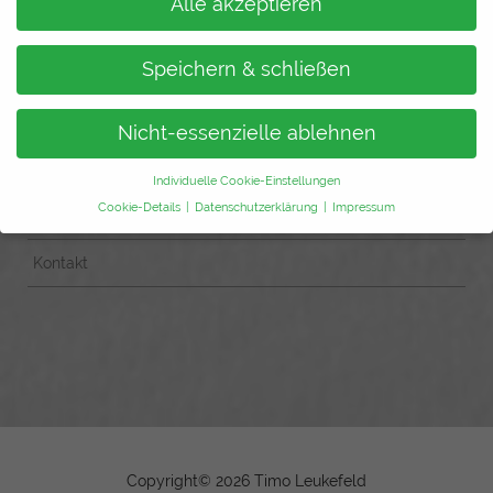
Alle akzeptieren
Home
Speichern & schließen
Redner
Autarkes Wohnen
Nicht-essenzielle ablehnen
Newsletter
Individuelle Cookie-Einstellungen
Cookie-Details
Datenschutzerklärung
Impressum
Über
Datenschutzeinstellungen
Kontakt
Wenn Sie unter 16 Jahre alt sind und Ihre Zustimmung zu
freiwilligen Diensten geben möchten, müssen Sie Ihre
Erziehungsberechtigten um Erlaubnis bitten.
Wir verwenden Cookies und andere Technologien auf unserer
Website. Einige von ihnen sind essenziell, während andere uns
helfen, diese Website und Ihre Erfahrung zu verbessern.
Personenbezogene Daten können verarbeitet werden (z. B. IP-
Adressen), z. B. für personalisierte Anzeigen und Inhalte oder
Anzeigen- und Inhaltsmessung.
Weitere Informationen über die
Verwendung Ihrer Daten finden Sie in unserer
Copyright©
2026 Timo Leukefeld