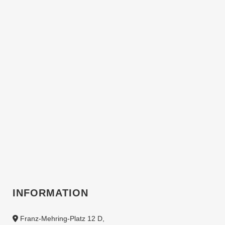
Mehrfamilienhaus
Plattenbau aus dem
mit Pauschalmiete.
Jahr 1978 haben
wir das alte
Weiterlesen
Gebäude
transformiert:
energieautark,
wartungsarm und
wirtschaftlich
attraktiv.
Weiterlesen
INFORMATION
Franz-Mehring-Platz 12 D,